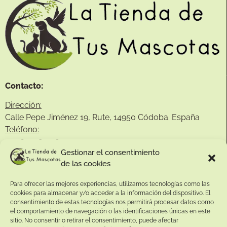
Contacto:
Dirección:
Calle Pepe Jiménez 19, Rute, 14950 Códoba. España
Teléfono:
+34
641081328
Gestionar el consentimiento
Email:
de las cookies
info@
latiendadetusmascotas.com
Para ofrecer las mejores experiencias, utilizamos tecnologías como las
Enlaces de interés:
cookies para almacenar y/o acceder a la información del dispositivo. El
consentimiento de estas tecnologías nos permitirá procesar datos como
Aviso Legal
el comportamiento de navegación o las identificaciones únicas en este
sitio. No consentir o retirar el consentimiento, puede afectar
Términos y condiciones