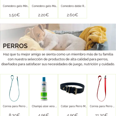
Comedero gato Minou 200ml 2GR
Comedero gato Matisse 500ml 2GR
Comedero doble Romeo 300ml x...
1.50
€
2.20
€
2.60
€
Haz que tu mejor amigo se sienta como un miembro más de tu familia
con nuestra selección de productos de alta calidad para perros,
diseñados para satisfacer sus necesidades de juego, nutrición y cuidado.
Correa para Perro Mate 120×1,6cm...
Champú aloe vera 300ml
Collar para Perro Mate 35×1,6cm...
Correa para Perro Mate 100×2,5cm...
8.30
€
4.95
€
4.90
€
11.30
€