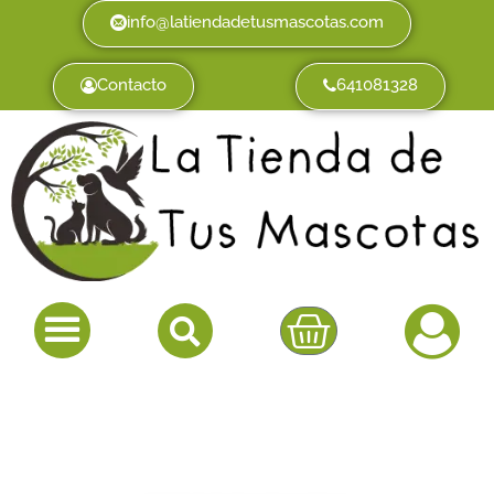
info@latiendadetusmascotas.com
Contacto
641081328