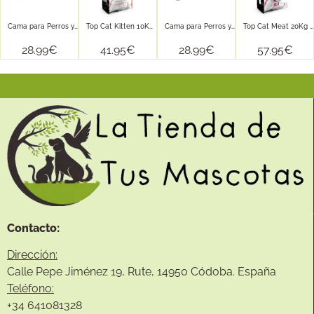
Cama para Perros y Gatos...
Top Cat Kitten 10Kg (Con...
Cama para Perros y Gatos...
Top Cat Meat 20Kg (Rico...
28.99
€
41.95
€
28.99
€
57.95
€
Contacto:
Dirección:
Calle Pepe Jiménez 19, Rute, 14950 Códoba. España
Teléfono:
+34
641081328