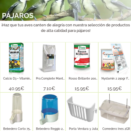
¡Haz que tus aves canten de alegría con nuestra selección de productos
de alta calidad para pájaros!
Calcio D3 + Vitaminas 1000ml...
Pro.Complete Mantenimiento 1kg Carduelis &...
Rosso Brillante 200gr (Intensifica el...
Nystamin 2 250gr Favorece la...
40.95
€
7.10
€
15.95
€
15.95
€
Bebedero Corto 75cc (Transparente)
Bebedero Reggio 260cc (azul)
Porta Verdura y Juta
Comedero Ines 2GR