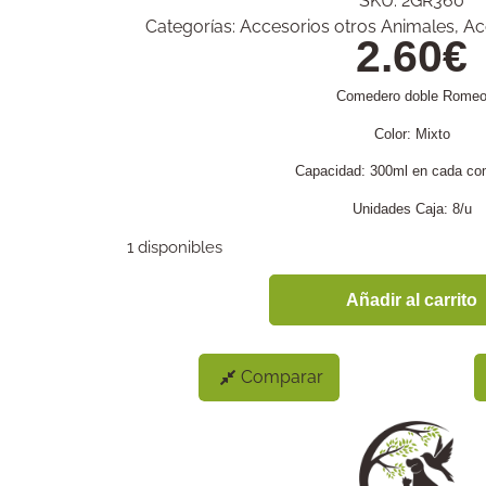
SKU:
2GR360
Categorías:
Accesorios otros Animales
,
Ac
2.60
€
Comedero doble Rome
Color: Mixto
Capacidad: 300ml en cada co
Unidades Caja: 8/u
1 disponibles
Añadir al carrito
Comparar