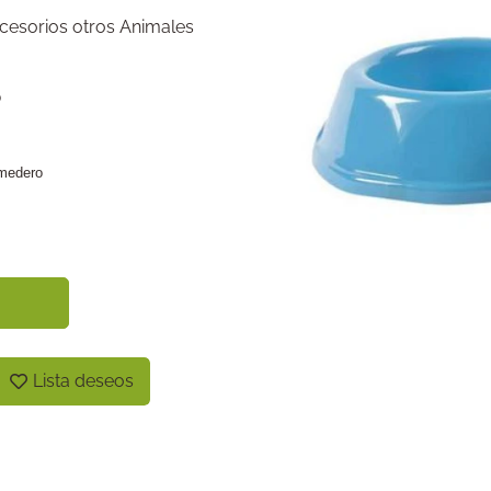
cesorios otros Animales
o
medero
Lista deseos