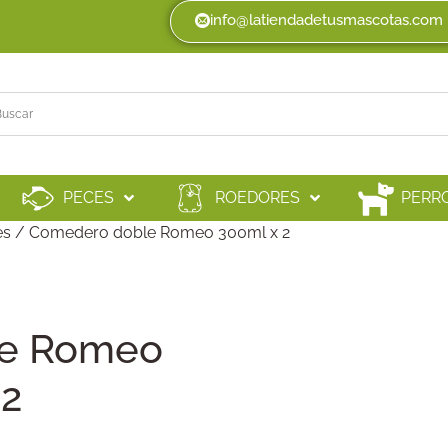
info@latiendadetusmascotas.com
PECES
ROEDORES
PERR
es
/ Comedero doble Romeo 300ml x 2
le Romeo
 2