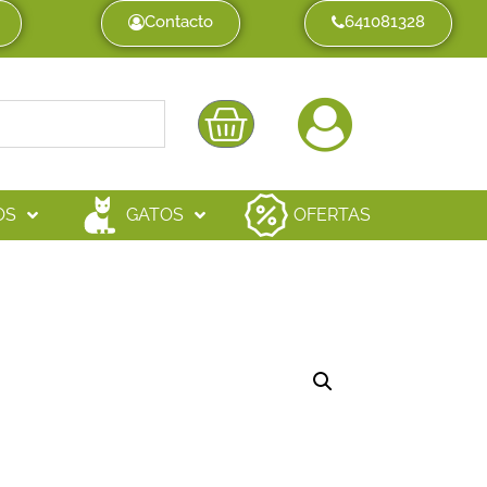
Contacto
641081328
OS
GATOS
OFERTAS