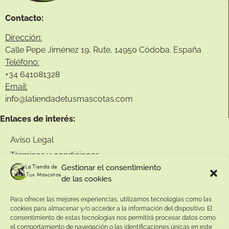
Contacto:
Dirección:
Calle Pepe Jiménez 19, Rute, 14950 Códoba. España
Teléfono:
+34
641081328
Email:
info@
latiendadetusmascotas.com
Enlaces de interés:
Aviso Legal
Términos y condiciones
Gestionar el consentimiento
Política de privacidad
de las cookies
Política de devoluciones
Para ofrecer las mejores experiencias, utilizamos tecnologías como las
Política de cookies
cookies para almacenar y/o acceder a la información del dispositivo. El
consentimiento de estas tecnologías nos permitirá procesar datos como
el comportamiento de navegación o las identificaciones únicas en este