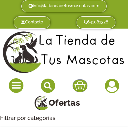
info@latiendadetusmascotas.com
Contacto
641081328
Ofertas
Filtrar por categorías