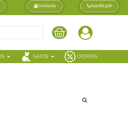
Contacto
641081328
OS
GATOS
OFERTAS