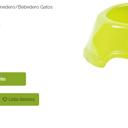
medero/Bebedero Gatos
e
ito
Lista deseos