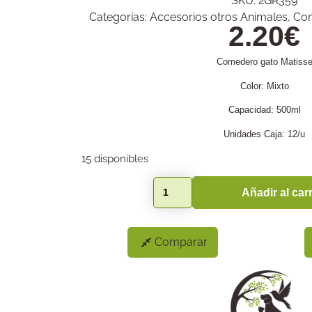
SKU:
2GR359
Categorías:
Accesorios otros Animales
,
Co
2.20
€
Comedero gato Matiss
Color: Mixto
Capacidad: 500ml
Unidades Caja: 12/u
15 disponibles
Añadir al carr
Comparar