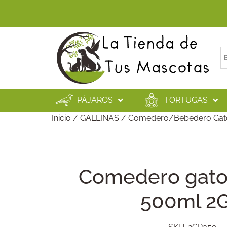
PÁJAROS
TORTUGAS
Inicio
/
GALLINAS
/
Comedero/Bebedero Gat
Comedero gato
500ml 2