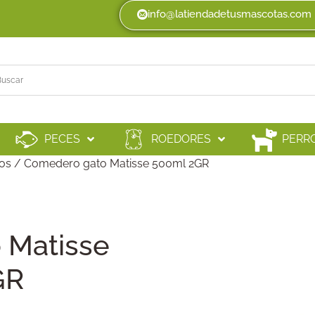
info@latiendadetusmascotas.com
PECES
ROEDORES
PERR
os
/ Comedero gato Matisse 500ml 2GR
 Matisse
GR