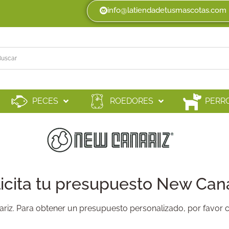
info@latiendadetusmascotas.com
PECES
ROEDORES
PERR
icita tu presupuesto New Can
nariz. Para obtener un presupuesto personalizado, por favor 