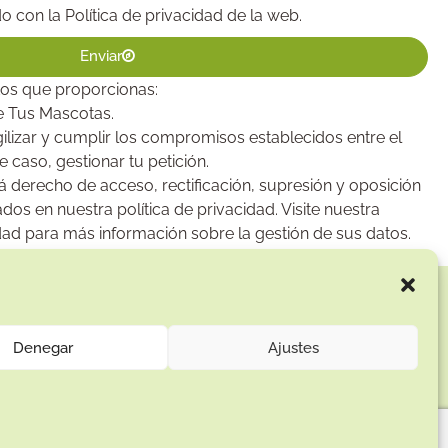
do con la
Política de privacidad
de la web.
Enviar
atos que proporcionas:
e Tus Mascotas.
agilizar y cumplir los compromisos establecidos entre el
e caso, gestionar tu petición.
á derecho de acceso, rectificación, supresión y oposición
dos en nuestra política de privacidad. Visite nuestra
dad
para más información sobre la gestión de sus datos.
Enlaces de interés:
Aviso Legal
Denegar
Ajustes
Términos y condiciones
Política de privacidad
Política de devoluciones
Política de cookies