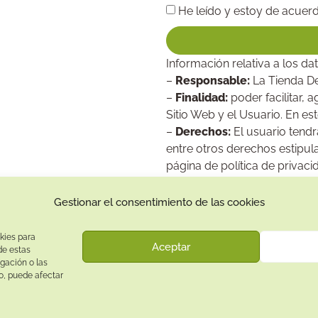
He leído y estoy de acuer
Información relativa a los d
–
Responsable:
La Tienda D
–
Finalidad:
poder facilitar, 
Sitio Web y el Usuario. En est
–
Derechos:
El usuario tendr
entre otros derechos estipula
página de
política de privaci
Gestionar el consentimiento de las cookies
Contacto:
Dirección:
kies para
Aceptar
Calle Pepe Jiménez 19, Rute, 14950 Códoba. España
de estas
gación o las
Teléfono:
to, puede afectar
+34
641081328
Email:
info@
latiendadetusmascotas.com