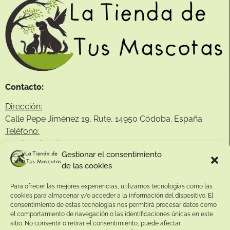
Contacto:
Dirección:
Calle Pepe Jiménez 19, Rute, 14950 Códoba. España
Teléfono:
+34
641081328
Gestionar el consentimiento
Email:
de las cookies
info@
latiendadetusmascotas.com
Para ofrecer las mejores experiencias, utilizamos tecnologías como las
Enlaces de interés:
cookies para almacenar y/o acceder a la información del dispositivo. El
consentimiento de estas tecnologías nos permitirá procesar datos como
Aviso Legal
el comportamiento de navegación o las identificaciones únicas en este
sitio. No consentir o retirar el consentimiento, puede afectar
Términos y condiciones