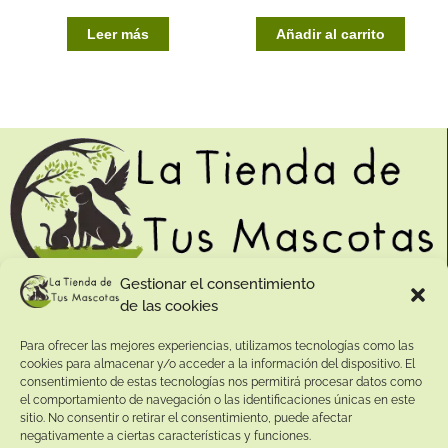
Leer más
Añadir al carrito
Gestionar el consentimiento
de las cookies
Contacto:
Para ofrecer las mejores experiencias, utilizamos tecnologías como las
Dirección:
cookies para almacenar y/o acceder a la información del dispositivo. El
Calle Pepe Jiménez 19, Rute, 14950 Códoba. España
consentimiento de estas tecnologías nos permitirá procesar datos como
Teléfono:
el comportamiento de navegación o las identificaciones únicas en este
sitio. No consentir o retirar el consentimiento, puede afectar
+34
641081328
negativamente a ciertas características y funciones.
Email: