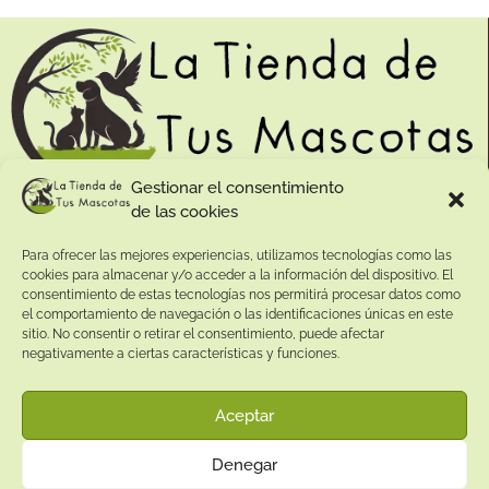
Gestionar el consentimiento
de las cookies
Contacto:
Para ofrecer las mejores experiencias, utilizamos tecnologías como las
Dirección:
cookies para almacenar y/o acceder a la información del dispositivo. El
Calle Pepe Jiménez 19, Rute, 14950 Códoba. España
consentimiento de estas tecnologías nos permitirá procesar datos como
Teléfono:
el comportamiento de navegación o las identificaciones únicas en este
sitio. No consentir o retirar el consentimiento, puede afectar
+34
641081328
negativamente a ciertas características y funciones.
Email:
info@
latiendadetusmascotas.com
Aceptar
Enlaces de interés:
Denegar
Aviso Legal