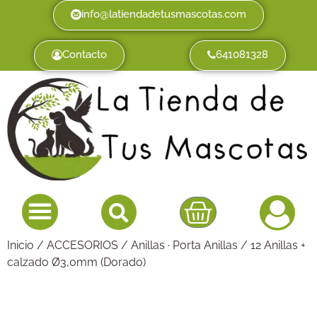
info@latiendadetusmascotas.com
Contacto
641081328
Inicio
/
ACCESORIOS
/
Anillas · Porta Anillas
/ 12 Anillas +
calzado Ø3,0mm (Dorado)