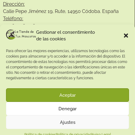
Dirección:
Calle Pepe Jiménez 19, Rute, 14950 Códoba. España
Teléfono:
+34
641081328
Gestionar el consentimiento
Email:
de las cookies
info@
latiendadetusmascotas.com
Para ofrecer las mejores experiencias, utilizamos tecnologías como las
Enlaces de interés:
cookies para almacenar y/o acceder a la información del dispositivo. El
consentimiento de estas tecnologías nos permitirá procesar datos como
Aviso Legal
el comportamiento de navegación o las identificaciones únicas en este
Términos y condiciones
sitio. No consentir o retirar el consentimiento, puede afectar
negativamente a ciertas características y funciones.
Política de privacidad
Política de devoluciones
Aceptar
Política de cookies
Denegar
Ajustes
Política de cookies
Política de privacidad
Aviso Legal