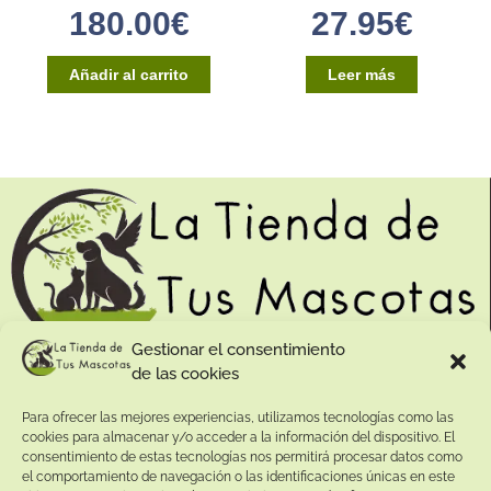
180.00
€
27.95
€
Añadir al carrito
Leer más
Gestionar el consentimiento
de las cookies
Contacto:
Para ofrecer las mejores experiencias, utilizamos tecnologías como las
Dirección:
cookies para almacenar y/o acceder a la información del dispositivo. El
Calle Pepe Jiménez 19, Rute, 14950 Códoba. España
consentimiento de estas tecnologías nos permitirá procesar datos como
Teléfono:
el comportamiento de navegación o las identificaciones únicas en este