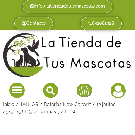
info@latiendadetusmascotas.com
Contacto
641081328
Inicio
/
JAULAS
/
Baterías New Canariz
/ 12 jaulas
45x30x36h (3 columnas y 4 filas)