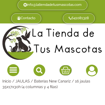
info@latiendadetusmascotas.com
Contacto
641081328
Inicio
/
JAULAS
/
Baterías New Canariz
/ 16 jaulas
35x17x30h (4 columnas y 4 filas)