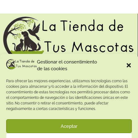
Gestionar el consentimiento
de las cookies
Contacto:
Para ofrecer las mejores experiencias, utilizamos tecnologías como las
Dirección:
cookies para almacenar y/o acceder a la información del dispositivo. El
Calle Pepe Jiménez 19, Rute, 14950 Códoba. España
consentimiento de estas tecnologías nos permitirá procesar datos como
Teléfono:
el comportamiento de navegación o las identificaciones únicas en este
sitio. No consentir o retirar el consentimiento, puede afectar
+34
641081328
negativamente a ciertas características y funciones.
Email:
info@
latiendadetusmascotas.com
Aceptar
Enlaces de interés: