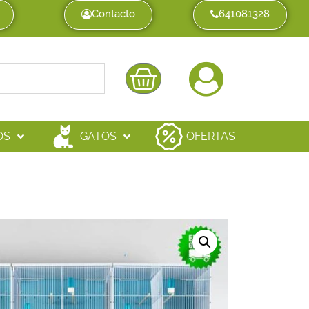
Contacto
641081328
OS
GATOS
OFERTAS