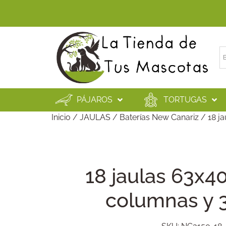
PÁJAROS
TORTUGAS
Inicio
/
JAULAS
/
Baterías New Canariz
/ 18 ja
18 jaulas 63x4
columnas y 3 