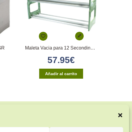
2GR
Maleta Vacia para 12 Secondinos Medios
57.95
€
Añadir al carrito
Enlaces de interés:
Aviso Legal
Términos y condiciones