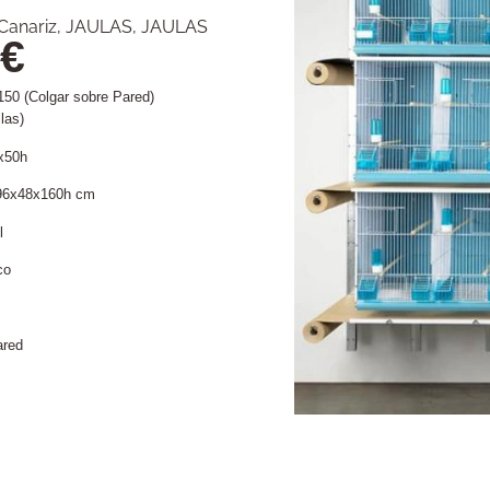
Canariz
,
JAULAS
,
JAULAS
€
150 (Colgar sobre Pared)
las)
x50h
396x48x160h cm
l
co
ared