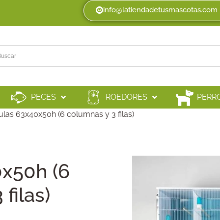
info@latiendadetusmascotas.com
PECES
ROEDORES
PERR
ulas 63x40x50h (6 columnas y 3 filas)
0x50h (6
filas)