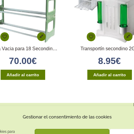
Maleta Vacia para 18 Secondinos Medios 18
Transportín secondino 
70.00
€
8.95
€
Añadir al carrito
Añadir al carrito
Contacto:
Gestionar el consentimiento de las cookies
Dirección:
Calle Pepe Jiménez 19, Rute, 14950 Códoba. España
kies para