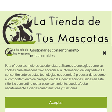
Gestionar el consentimiento
de las cookies
Contacto:
Para ofrecer las mejores experiencias, utilizamos tecnologías como las
Dirección:
cookies para almacenar y/o acceder a la información del dispositivo. El
Calle Pepe Jiménez 19, Rute, 14950 Códoba. España
consentimiento de estas tecnologías nos permitirá procesar datos como
Teléfono:
el comportamiento de navegación o las identificaciones únicas en este
sitio. No consentir o retirar el consentimiento, puede afectar
+34
641081328
negativamente a ciertas características y funciones.
Email:
info@
latiendadetusmascotas.com
Aceptar
Enlaces de interés: