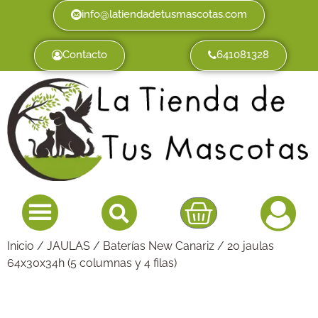
info@latiendadetusmascotas.com
Contacto
641081328
Inicio
/
JAULAS
/
Baterías New Canariz
/ 20 jaulas
64x30x34h (5 columnas y 4 filas)