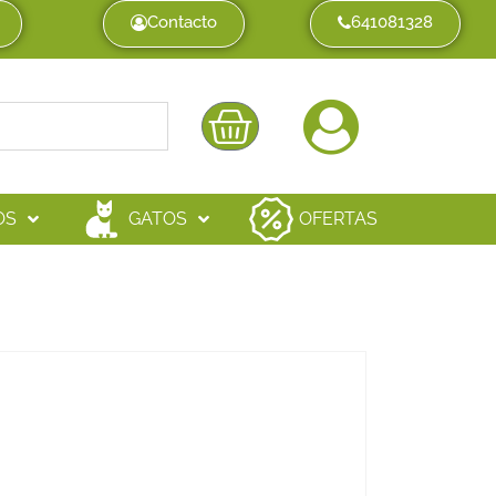
Contacto
641081328
OS
GATOS
OFERTAS