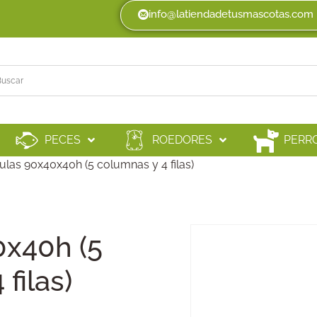
info@latiendadetusmascotas.com
PECES
ROEDORES
PERR
ulas 90x40x40h (5 columnas y 4 filas)
0x40h (5
filas)