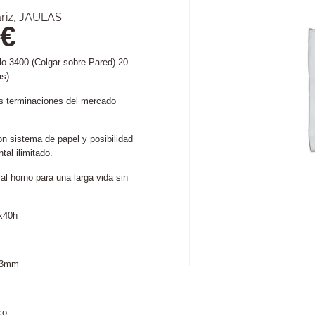
riz
,
JAULAS
€
lo 3400 (Colgar sobre Pared) 20
as)
es terminaciones del mercado
 sistema de papel y posibilidad
tal ilimitado.
l horno para una larga vida sin
x40h
1.3mm
co