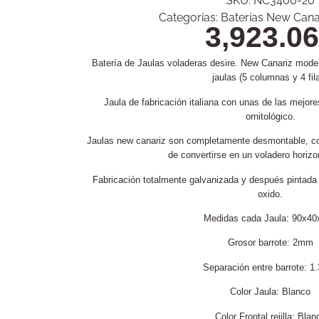
SKU:
NC3400-20
Categorías:
Baterías New Cana
3,923.06
Batería de Jaulas voladeras desire. New Canariz mode
jaulas (5 columnas y 4 fil
Jaula de fabricación italiana con unas de las mejor
ornitológico.
Jaulas new canariz son completamente desmontable, con
de convertirse en un voladero horizon
Fabricación totalmente galvanizada y después pintada a
oxido.
Medidas cada Jaula: 90x40
Grosor barrote: 2mm
Separación entre barrote: 
Color Jaula: Blanco
Color Frontal rejilla: Blan