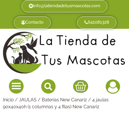
info@latiendadetusmascotas.com
Contacto
641081328
Inicio
/
JAULAS
/
Baterías New Canariz
/ 4 jaulas
90x40x40h (1 columnas y 4 filas) New Canariz