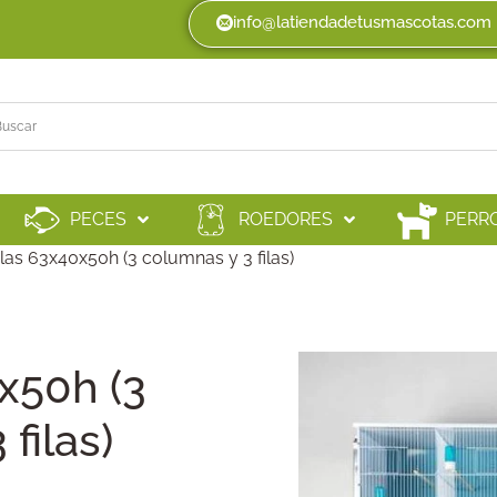
info@latiendadetusmascotas.com
PECES
ROEDORES
PERR
las 63x40x50h (3 columnas y 3 filas)
x50h (3
filas)