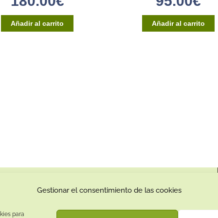
180.00
€
95.00
€
Añadir al carrito
Añadir al carrito
Contacto:
Gestionar el consentimiento de las cookies
Dirección:
Calle Pepe Jiménez 19, Rute, 14950 Códoba. España
kies para