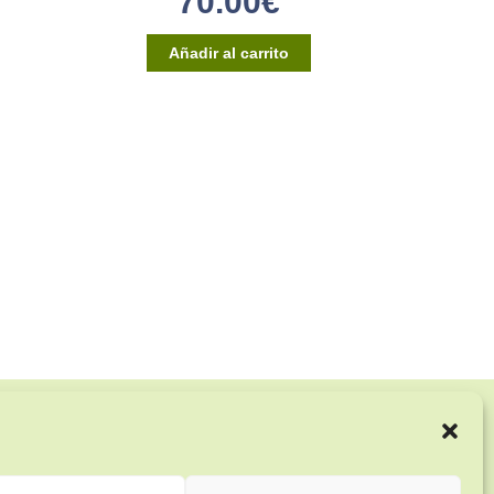
70.00
€
Añadir al carrito
Enlaces de interés:
Aviso Legal
Términos y condiciones