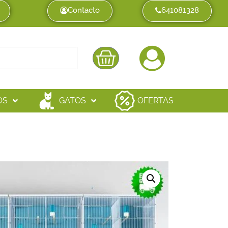
Contacto
641081328
OS
GATOS
OFERTAS