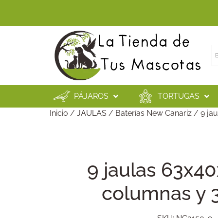
PÁJAROS
TORTUGAS
Inicio
/
JAULAS
/
Baterías New Canariz
/ 9 jau
9 jaulas 63x40
columnas y 3 