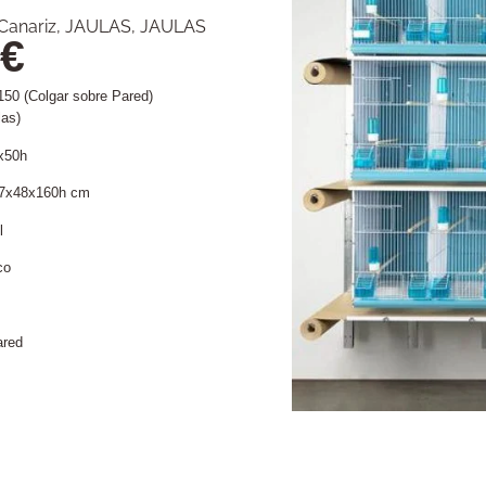
Canariz
,
JAULAS
,
JAULAS
€
150 (Colgar sobre Pared)
las)
x50h
207x48x160h cm
l
co
ared