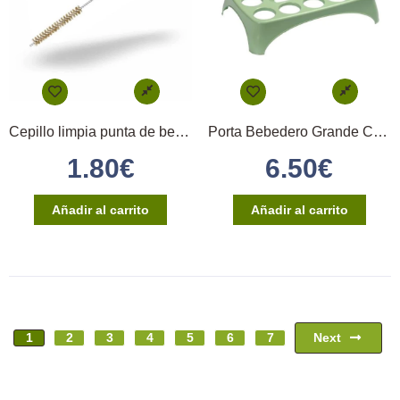
Cepillo limpia punta de bebedero sin bola – STA
Porta Bebedero Grande Cap.12 Verde STA
1.80
€
6.50
€
Añadir al carrito
Añadir al carrito
Next
1
2
3
4
5
6
7