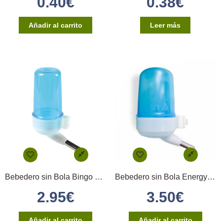
0.40
€
0.38
€
Añadir al carrito
Leer más
Bebedero sin Bola Bingo 50 cc B/A STA
Bebedero sin Bola Energy 300 cc B/A STA
2.95
€
3.50
€
Añadir al carrito
Añadir al carrito