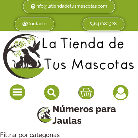
info@latiendadetusmascotas.com
Contacto
641081328
Números para
Jaulas
Filtrar por categorías