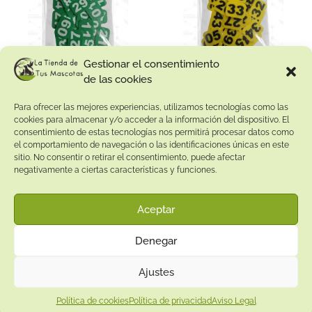
Gestionar el consentimiento
de las cookies
Números para Jaulas (del 1 al 20) – Verde
Números para Jaulas (del 1 al 30) – Amarillo
Para ofrecer las mejores experiencias, utilizamos tecnologías como las
cookies para almacenar y/o acceder a la información del dispositivo. El
9.95
€
14.94
€
consentimiento de estas tecnologías nos permitirá procesar datos como
el comportamiento de navegación o las identificaciones únicas en este
sitio. No consentir o retirar el consentimiento, puede afectar
Añadir al carrito
Añadir al carrito
negativamente a ciertas características y funciones.
Aceptar
Denegar
Next
1
2
3
4
Ajustes
Política de cookies
Política de privacidad
Aviso Legal