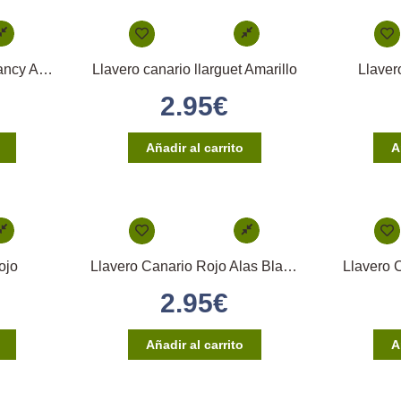
Llavero canario border fancy Amarillo
Llavero canario llarguet Amarillo
Llaver
2.95
€
Añadir al carrito
A
ojo
Llavero Canario Rojo Alas Blancas
Llavero 
2.95
€
Añadir al carrito
A