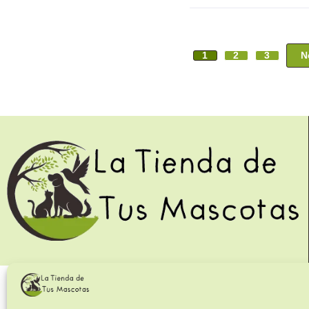
N
1
2
3