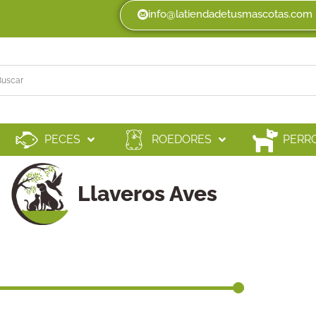
info@latiendadetusmascotas.com
PECES
ROEDORES
PERR
Llaveros Aves