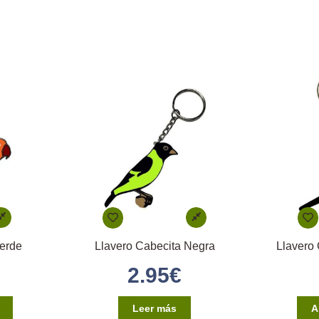
Verde
Llavero Cabecita Negra
Llavero
2.95
€
Leer más
A