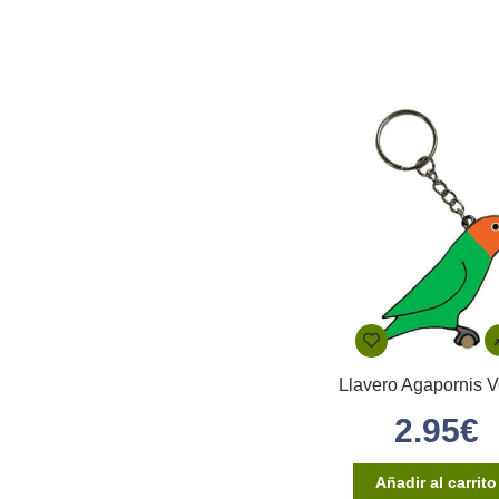
Llavero Agapornis 
2.95
€
Añadir al carrito