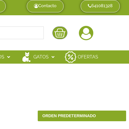
Contacto
641081328
OS
GATOS
OFERTAS