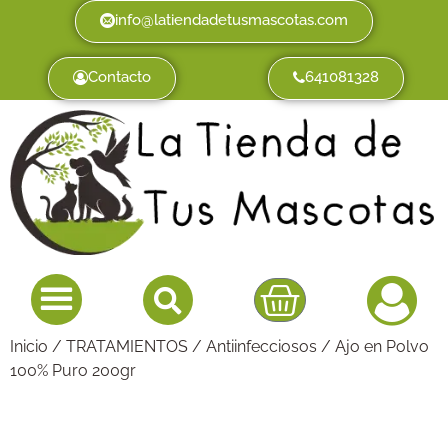
info@latiendadetusmascotas.com
Contacto
641081328
Inicio
/
TRATAMIENTOS
/
Antiinfecciosos
/ Ajo en Polvo
100% Puro 200gr