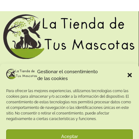
Contacto:
Gestionar el consentimiento
de las cookies
Dirección:
Calle Pepe Jiménez 19, Rute, 14950 Códoba. España
Para ofrecer las mejores experiencias, utilizamos tecnologías como las
Teléfono:
cookies para almacenar y/o acceder a la información del dispositivo. El
consentimiento de estas tecnologías nos permitirá procesar datos como
+34
641081328
el comportamiento de navegación o las identificaciones únicas en este
Email:
sitio. No consentir o retirar el consentimiento, puede afectar
info@
latiendadetusmascotas.com
negativamente a ciertas características y funciones.
Enlaces de interés:
Aceptar