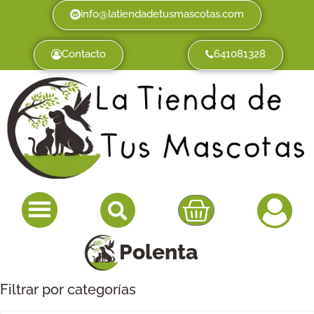
info@latiendadetusmascotas.com
Contacto
641081328
Polenta
Filtrar por categorías