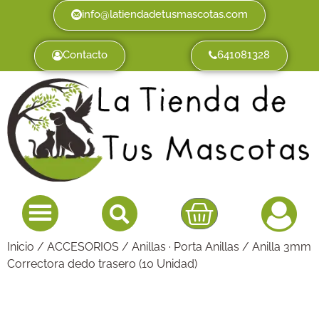
info@latiendadetusmascotas.com
Contacto
641081328
Inicio
/
ACCESORIOS
/
Anillas · Porta Anillas
/ Anilla 3mm
Correctora dedo trasero (10 Unidad)