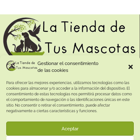
Gestionar el consentimiento
de las cookies
Contacto:
Para ofrecer las mejores experiencias, utilizamos tecnologías como las
Dirección:
cookies para almacenar y/o acceder a la información del dispositivo. El
Calle Pepe Jiménez 19, Rute, 14950 Códoba. España
consentimiento de estas tecnologías nos permitirá procesar datos como
Teléfono:
el comportamiento de navegación o las identificaciones únicas en este
sitio. No consentir o retirar el consentimiento, puede afectar
+34
641081328
negativamente a ciertas características y funciones.
Email:
info@
latiendadetusmascotas.com
Aceptar
Enlaces de interés: