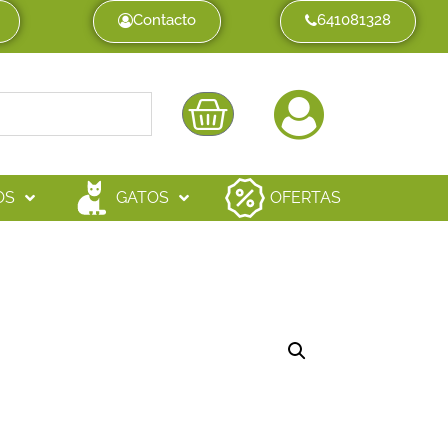
Contacto
641081328
OS
GATOS
OFERTAS