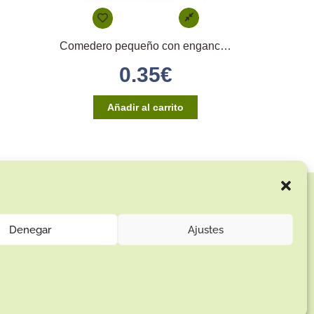
Comedero pequeño con enganche directo
0.35
€
Añadir al carrito
Enlaces de interés:
Aviso Legal
Denegar
Ajustes
Términos y condiciones
Política de privacidad
Política de devoluciones
Política de cookies