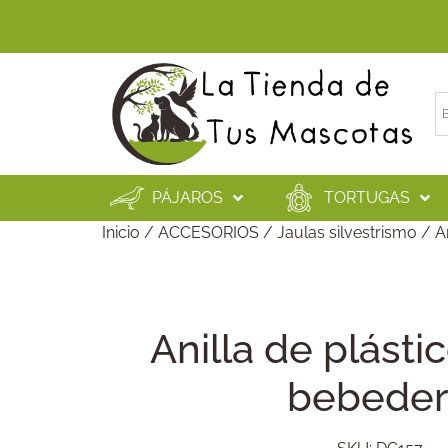
PÁJAROS
TORTUGAS
Inicio
/
ACCESORIOS
/
Jaulas silvestrismo
/ An
Anilla de plásti
bebede