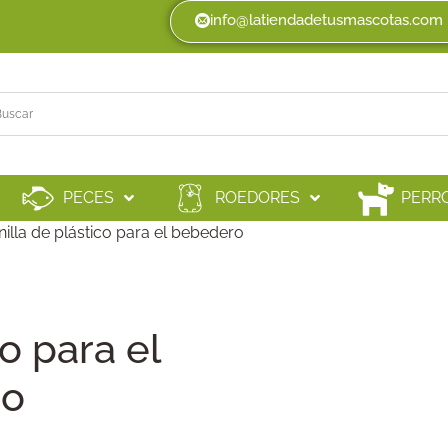
info@latiendadetusmascotas.com
PECES
ROEDORES
PERR
illa de plástico para el bebedero
co para el
ro