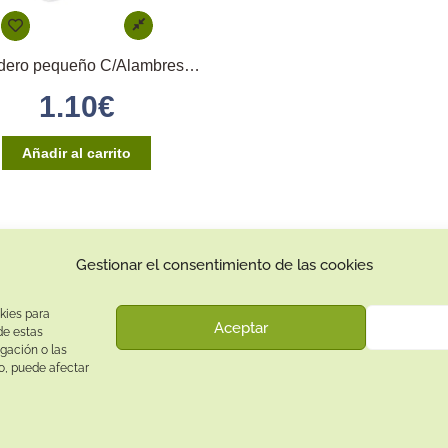
Comedero pequeño C/Alambres y Huella
1.10
€
Añadir al carrito
Gestionar el consentimiento de las cookies
Contacto:
Dirección:
kies para
Aceptar
Calle Pepe Jiménez 19, Rute, 14950 Códoba. España
de estas
gación o las
Teléfono:
to, puede afectar
+34
641081328
Email:
info@
latiendadetusmascotas.com