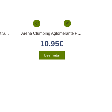
Lecho Natural 10l (Papel) Pet Sana
Arena Clumping Aglomerante Para Gatos 10L
10.95
€
Leer más