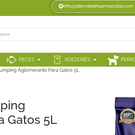
info@latiendadetusmascotas.com
PECES
ROEDORES
PERR
umping Aglomerante Para Gatos 5L
ping
a Gatos 5L