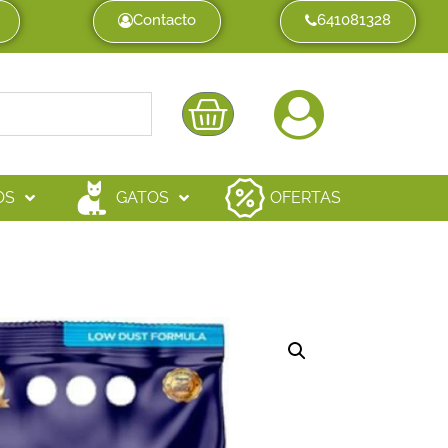
Contacto
641081328
OS
GATOS
OFERTAS