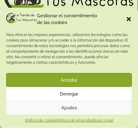
Gestionar el consentimiento
de las cookies
Contacto:
Para ofrecer las mejores experiencias, utilizamos tecnologías como las
Dirección:
cookies para almacenar y/o acceder a la información del dispositivo. El
Calle Pepe Jiménez 19, Rute, 14950 Códoba. España
consentimiento de estas tecnologías nos permitirá procesar datos como
Teléfono:
el comportamiento de navegación o las identificaciones únicas en este
sitio. No consentir o retirar el consentimiento, puede afectar
+34
641081328
negativamente a ciertas características y funciones.
Email:
info@
latiendadetusmascotas.com
Aceptar
Enlaces de interés:
Denegar
Aviso Legal
Términos y condiciones
Ajustes
Política de privacidad
Política de cookies
Política de privacidad
Aviso Legal
Política de devoluciones
Política de cookies