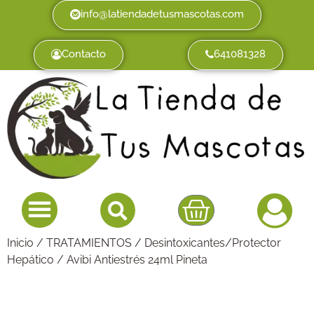
info@latiendadetusmascotas.com
Contacto
641081328
Inicio
/
TRATAMIENTOS
/
Desintoxicantes/Protector
Hepático
/ Avibi Antiestrés 24ml Pineta