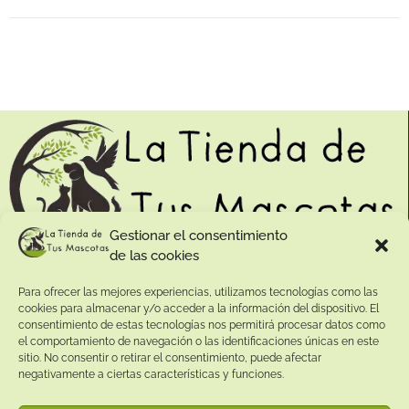
Gestionar el consentimiento
de las cookies
Contacto:
Para ofrecer las mejores experiencias, utilizamos tecnologías como las
cookies para almacenar y/o acceder a la información del dispositivo. El
Dirección:
consentimiento de estas tecnologías nos permitirá procesar datos como
Calle Pepe Jiménez 19, Rute, 14950 Códoba. España
el comportamiento de navegación o las identificaciones únicas en este
Teléfono:
sitio. No consentir o retirar el consentimiento, puede afectar
negativamente a ciertas características y funciones.
+34
641081328
Email: