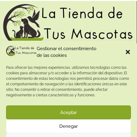
Gestionar el consentimiento
de las cookies
Contacto:
Para ofrecer las mejores experiencias, utilizamos tecnologías como las
Dirección:
cookies para almacenar y/o acceder a la información del dispositivo. El
Calle Pepe Jiménez 19, Rute, 14950 Códoba. España
consentimiento de estas tecnologías nos permitirá procesar datos como
Teléfono:
el comportamiento de navegación o las identificaciones únicas en este
sitio. No consentir o retirar el consentimiento, puede afectar
+34
641081328
negativamente a ciertas características y funciones.
Email:
info@
latiendadetusmascotas.com
Aceptar
Enlaces de interés:
Denegar
Aviso Legal