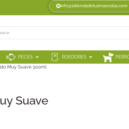
info@latiendadetusmascotas.com
PECES
ROEDORES
PERR
to Muy Suave 300ml
uy Suave