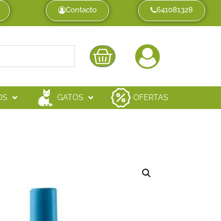
Contacto
641081328
OS
GATOS
OFERTAS