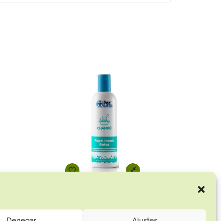
ollo)
Champú Gato Repelente de Insectos 300ml
4.95
€
Denegar
Ajustes