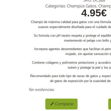
SKU:
DC358
Categorías:
Champús Gatos
,
Champ
4.95
€
Champú de máxima calidad para gatos con una fórmula 
suaves especialmente diseñada para el cuidado de l
Su formula con pH neutro respeta y protege el equilibri
manteniendo el pelaje con brillo
Incorpora agentes desenredantes que facilitan el pei
mojado, sin aportar sensación d
Contiene colágeno y polímetros protectores y acondici
nutren y protege la piel y los p
Recomendado para todo tipo de razas de gatos y especi
de gatos de exposición por la suavidad d
Sin existencias
Comparar