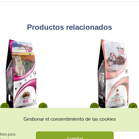
Productos relacionados
Gestionar el consentimiento de las cookies
Top Cat Meat 20Kg (Rico en Ternera)
Top Cat Kitten 10Kg (Con P
57.95
€
41.95
€
kies para
Aceptar