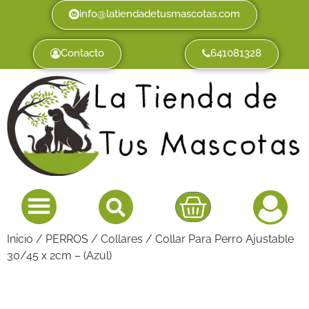
info@latiendadetusmascotas.com
Contacto
641081328
Inicio
/
PERROS
/
Collares
/ Collar Para Perro Ajustable
30/45 x 2cm – (Azul)