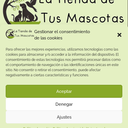
Gestionar el consentimiento
de las cookies
Contacto:
Para ofrecer las mejores experiencias, utilizamos tecnologías como las
Dirección:
cookies para almacenar y/o acceder a la información del dispositivo. El
Calle Pepe Jiménez 19, Rute, 14950 Códoba. España
consentimiento de estas tecnologías nos permitirá procesar datos como
Teléfono:
el comportamiento de navegación o las identificaciones únicas en este
sitio. No consentir o retirar el consentimiento, puede afectar
+34
641081328
negativamente a ciertas características y funciones.
Email:
info@
latiendadetusmascotas.com
Aceptar
Enlaces de interés:
Denegar
Aviso Legal
Términos y condiciones
Ajustes
Política de privacidad