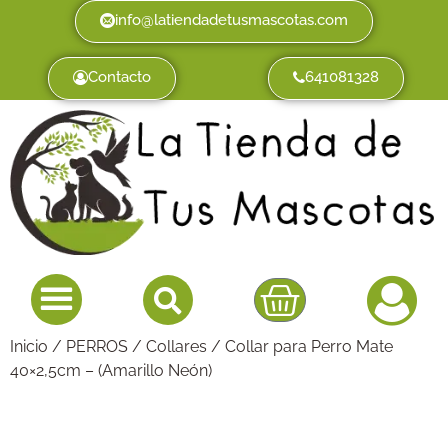
info@latiendadetusmascotas.com
Contacto
641081328
Inicio
/
PERROS
/
Collares
/ Collar para Perro Mate
40×2,5cm – (Amarillo Neón)