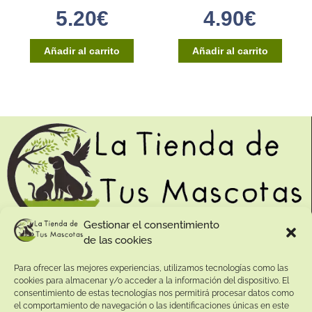
5.20
€
4.90
€
Añadir al carrito
Añadir al carrito
Gestionar el consentimiento
de las cookies
Contacto:
Para ofrecer las mejores experiencias, utilizamos tecnologías como las
Dirección:
cookies para almacenar y/o acceder a la información del dispositivo. El
Calle Pepe Jiménez 19, Rute, 14950 Códoba. España
consentimiento de estas tecnologías nos permitirá procesar datos como
Teléfono:
el comportamiento de navegación o las identificaciones únicas en este