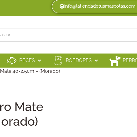
info@latiendadetusmascotas.com
PECES
ROEDORES
PERR
 Mate 40×2,5cm – (Morado)
rro Mate
Morado)