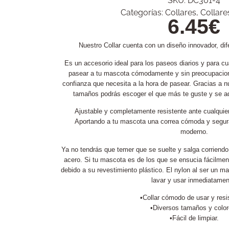
SKU:
DC301-4
Categorías:
Collares
,
Collare
6.45
€
Nuestro Collar cuenta con un diseño innovador, dif
Es un accesorio ideal para los paseos diarios y para cu
pasear a tu mascota cómodamente y sin preocupacione
confianza que necesita a la hora de pasear. Gracias a n
tamaños podrás escoger el que más te guste y se a
Ajustable y completamente resistente ante cualquier
Aportando a tu mascota una correa cómoda y segura
moderno.
Ya no tendrás que temer que se suelte y salga corriendo,
acero. Si tu mascota es de los que se ensucia fácilment
debido a su revestimiento plástico. El nylon al ser un ma
lavar y usar inmediatamen
•Collar cómodo de usar y resi
•Diversos tamaños y color
•Fácil de limpiar.