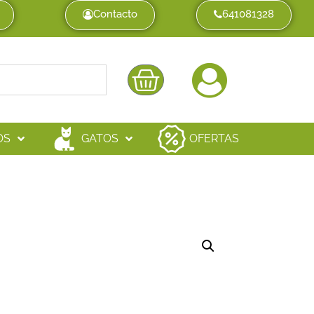
Contacto
641081328
OS
GATOS
OFERTAS