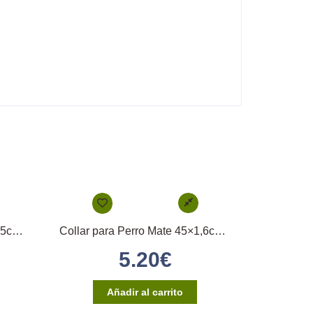
Collar para Perro Mate 40×2,5cm – (Turquesa)
Collar para Perro Mate 45×1,6cm – (Azul)
5.20
€
Añadir al carrito