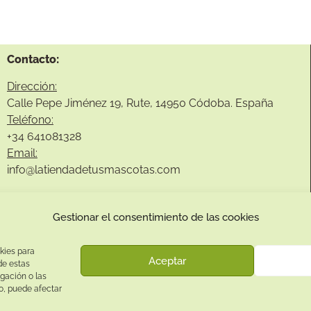
Contacto:
Dirección:
Calle Pepe Jiménez 19, Rute, 14950 Códoba. España
Teléfono:
+34
641081328
Email:
info@
latiendadetusmascotas.com
Gestionar el consentimiento de las cookies
kies para
Aceptar
de estas
gación o las
to, puede afectar