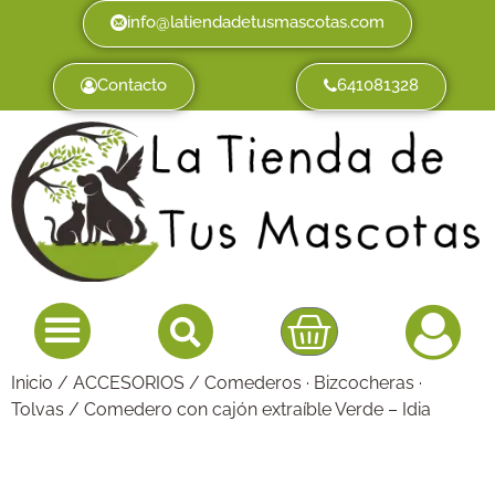
info@latiendadetusmascotas.com
Contacto
641081328
Inicio
/
ACCESORIOS
/
Comederos · Bizcocheras ·
Tolvas
/ Comedero con cajón extraíble Verde – Idia