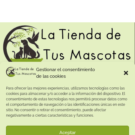
Gestionar el consentimiento
de las cookies
Contacto:
Para ofrecer las mejores experiencias, utilizamos tecnologías como las
Dirección:
cookies para almacenar y/o acceder a la información del dispositivo. El
Calle Pepe Jiménez 19, Rute, 14950 Códoba. España
consentimiento de estas tecnologías nos permitirá procesar datos como
Teléfono:
el comportamiento de navegación o las identificaciones únicas en este
sitio. No consentir o retirar el consentimiento, puede afectar
+34
641081328
negativamente a ciertas características y funciones.
Email:
info@
latiendadetusmascotas.com
Aceptar