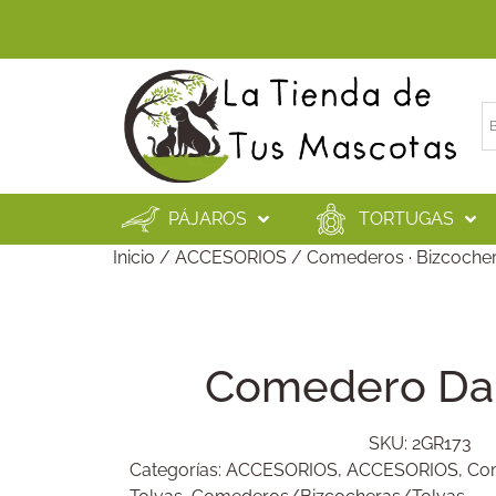
PÁJAROS
TORTUGAS
Inicio
/
ACCESORIOS
/
Comederos · Bizcocher
Comedero Dal
SKU:
2GR173
Categorías:
ACCESORIOS
,
ACCESORIOS
,
Com