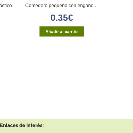
ástico
Comedero pequeño con enganche directo
0.35
€
Añadir al carrito
Enlaces de interés: