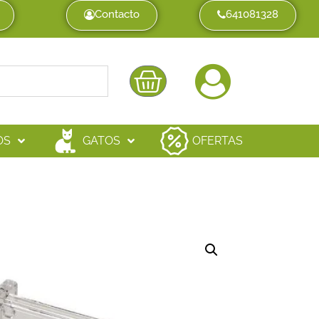
Contacto
641081328
OS
GATOS
OFERTAS