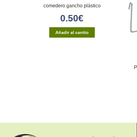
comedero gancho plástico
0.50
€
Añadir al carrito
P