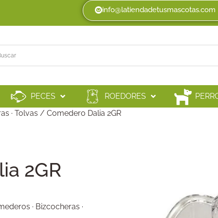
info@latiendadetusmascotas.com
PECES
ROEDORES
PERR
as · Tolvas
/ Comedero Dalia 2GR
ia 2GR
ederos · Bizcocheras ·