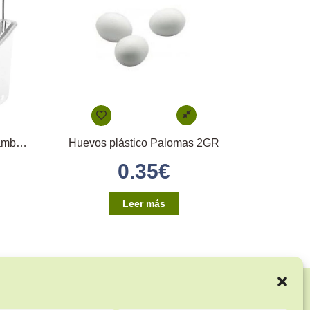
Comedero papagayo con alambres en hierro
Huevos plástico Palomas 2GR
0.35
€
Leer más
Enlaces de interés: