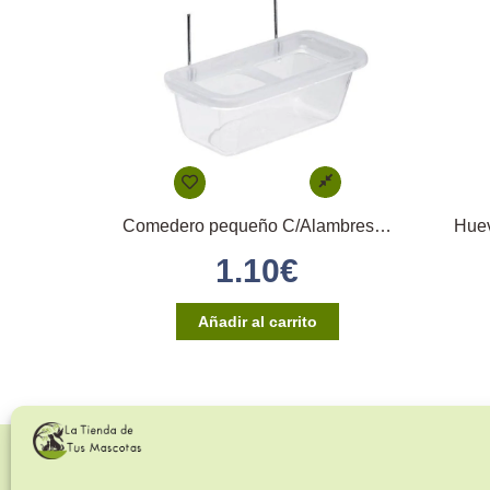
Comedero pequeño C/Alambres y Huella
Huev
1.10
€
Añadir al carrito