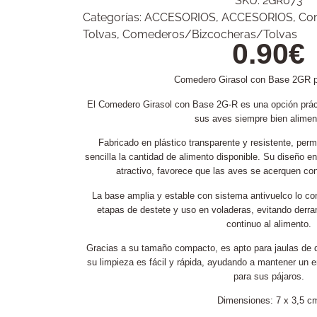
SKU:
2GR073
Categorías:
ACCESORIOS
,
ACCESORIOS
,
Com
Tolvas
,
Comederos/Bizcocheras/Tolvas
0.90
€
Comedero Girasol con Base 2GR p
El Comedero Girasol con Base 2G-R es una opción práct
sus aves siempre bien alimen
Fabricado en plástico transparente y resistente, perm
sencilla la cantidad de alimento disponible. Su diseño e
atractivo, favorece que las aves se acerquen c
La base amplia y estable con sistema antivuelco lo con
etapas de destete y uso en voladeras, evitando derr
continuo al alimento.
Gracias a su tamaño compacto, es apto para jaulas de 
su limpieza es fácil y rápida, ayudando a mantener un e
para sus pájaros.
Dimensiones: 7 x 3,5 c