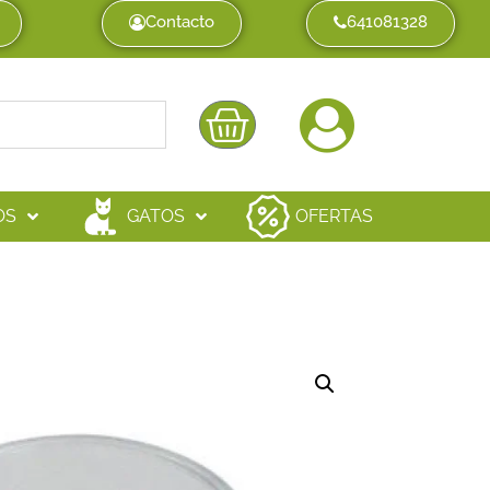
Contacto
641081328
OS
GATOS
OFERTAS