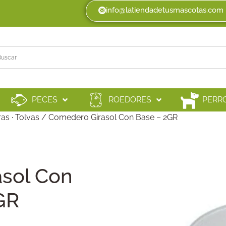
info@latiendadetusmascotas.com
PECES
ROEDORES
PERR
as · Tolvas
/ Comedero Girasol Con Base – 2GR
sol Con
GR