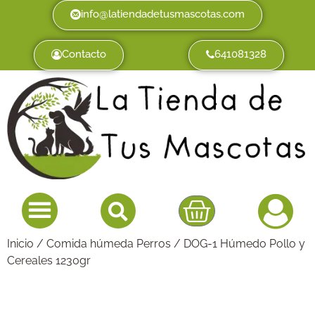
info@latiendadetusmascotas.com
Contacto
641081328
Inicio
/
Comida húmeda Perros
/ DOG-1 Húmedo Pollo y
Cereales 1230gr