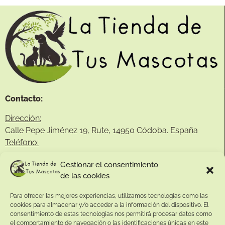
Contacto:
Dirección:
Calle Pepe Jiménez 19, Rute, 14950 Códoba. España
Teléfono:
+34
641081328
Gestionar el consentimiento
Email:
de las cookies
info@
latiendadetusmascotas.com
Para ofrecer las mejores experiencias, utilizamos tecnologías como las
Enlaces de interés:
cookies para almacenar y/o acceder a la información del dispositivo. El
consentimiento de estas tecnologías nos permitirá procesar datos como
Aviso Legal
el comportamiento de navegación o las identificaciones únicas en este