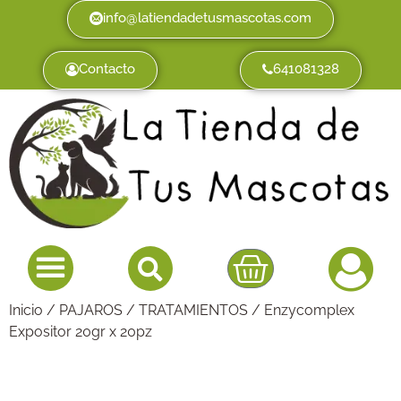
info@latiendadetusmascotas.com
Contacto
641081328
Inicio
/
PAJAROS
/
TRATAMIENTOS
/ Enzycomplex
Expositor 20gr x 20pz