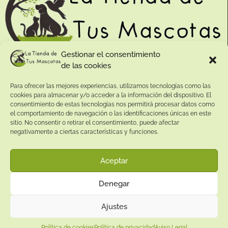
Gestionar el consentimiento
de las cookies
Contacto:
Para ofrecer las mejores experiencias, utilizamos tecnologías como las
Dirección:
cookies para almacenar y/o acceder a la información del dispositivo. El
Calle Pepe Jiménez 19, Rute, 14950 Códoba. España
consentimiento de estas tecnologías nos permitirá procesar datos como
Teléfono:
el comportamiento de navegación o las identificaciones únicas en este
sitio. No consentir o retirar el consentimiento, puede afectar
+34
641081328
negativamente a ciertas características y funciones.
Email:
info@
latiendadetusmascotas.com
Aceptar
Enlaces de interés:
Denegar
Aviso Legal
Términos y condiciones
Ajustes
Política de privacidad
Política de cookies
Política de privacidad
Aviso Legal