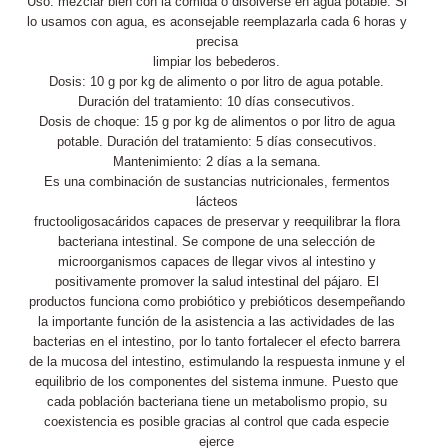
Uso: mezclar bien con la comida o disolverse en agua potable. Si
lo usamos con agua, es aconsejable reemplazarla cada 6 horas y
precisa
limpiar los bebederos.
Dosis: 10 g por kg de alimento o por litro de agua potable.
Duración del tratamiento: 10 días consecutivos.
Dosis de choque: 15 g por kg de alimentos o por litro de agua
potable. Duración del tratamiento: 5 días consecutivos.
Mantenimiento: 2 días a la semana.
Es una combinación de sustancias nutricionales, fermentos
lácteos
fructooligosacáridos capaces de preservar y reequilibrar la flora
bacteriana intestinal. Se compone de una selección de
microorganismos capaces de llegar vivos al intestino y
positivamente promover la salud intestinal del pájaro. El
productos funciona como probiótico y prebióticos desempeñando
la importante función de la asistencia a las actividades de las
bacterias en el intestino, por lo tanto fortalecer el efecto barrera
de la mucosa del intestino, estimulando la respuesta inmune y el
equilibrio de los componentes del sistema inmune. Puesto que
cada población bacteriana tiene un metabolismo propio, su
coexistencia es posible gracias al control que cada especie
ejerce