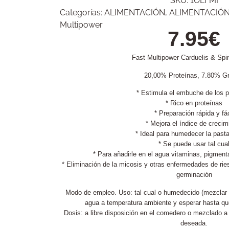
SKU:
1OLFMI
Categorías:
ALIMENTACIÓN
,
ALIMENTACIÓ
Multipower
7.95
€
Fast Multipower Carduelis & Spi
20,00% Proteínas, 7.80% G
* Estimula el embuche de los p
* Rico en proteínas
* Preparación rápida y fác
* Mejora el índice de crecim
* Ideal para humedecer la pasta
* Se puede usar tal cua
* Para añadirle en el agua vitaminas, pigme
* Eliminación de la micosis y otras enfermedades de rie
germinación
Modo de empleo. Uso: tal cual o humedecido (mezclar 
agua a temperatura ambiente y esperar hasta qu
Dosis: a libre disposición en el comedero o mezclado a
deseada.