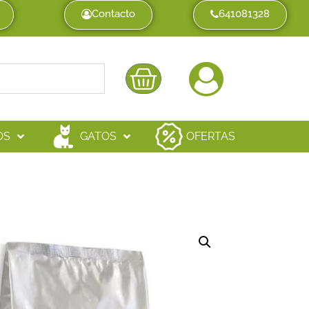
Contacto
641081328
OS
GATOS
OFERTAS