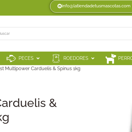
info@latiendadetusmascotas.com
PECES
ROEDORES
PERR
st Multipower Carduelis & Spinus 1kg
arduelis &
kg