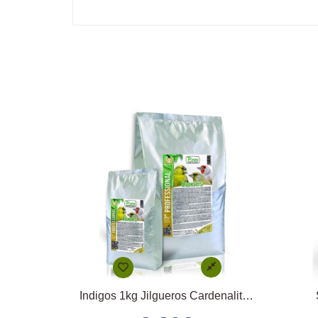
Indigos 1kg Jilgueros Cardenalitos y Spinus Pineta