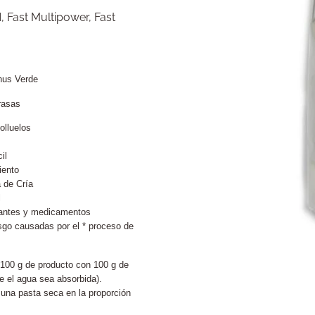
N
,
Fast Multipower
,
Fast
nus Verde
rasas
olluelos
il
iento
 de Cría
l
ntantes y medicamentos
sgo causadas por el * proceso de
100 g de producto con 100 g de
e el agua sea absorbida).
 una pasta seca en la proporción