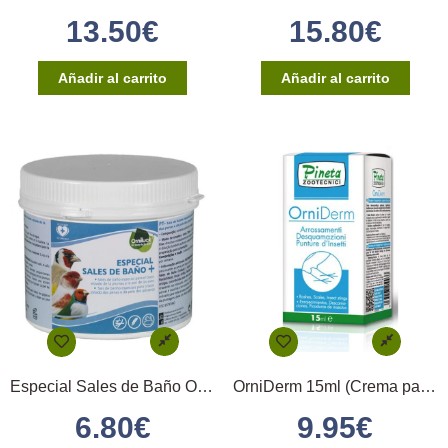
13.50
€
15.80
€
Añadir al carrito
Añadir al carrito
Especial Sales de Baño Orniluck 500gr
OrniDerm 15ml (Crema para las escamas)
6.80
€
9.95
€