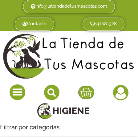
info@latiendadetusmascotas.com
Contacto
641081328
HIGIENE
Filtrar por categorías