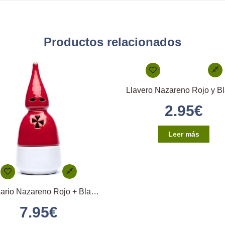
Productos relacionados
Llavero Nazareno Rojo y B
2.95
€
Leer más
Incensario Nazareno Rojo + Blanco
7.95
€