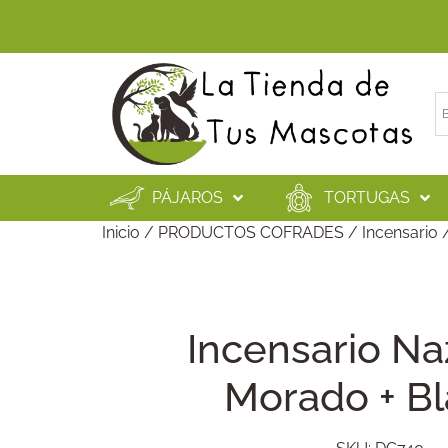
PÁJAROS
TORTUGAS
Inicio
/
PRODUCTOS COFRADES
/
Incensario
/
Incensario N
Morado + B