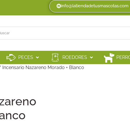
info@latiendadetusmascotas.com
PECES
ROEDORES
PERR
 Incensario Nazareno Morado + Blanco
azareno
lanco