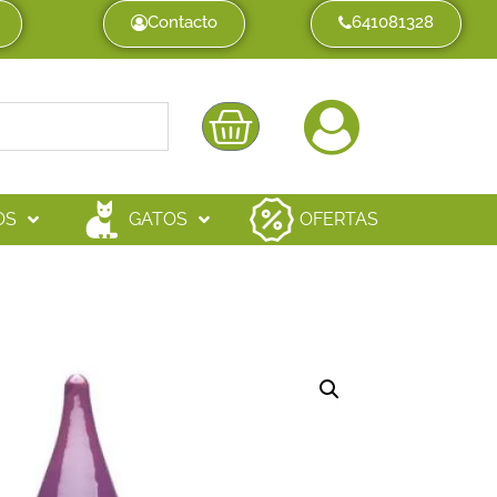
Contacto
641081328
OS
GATOS
OFERTAS