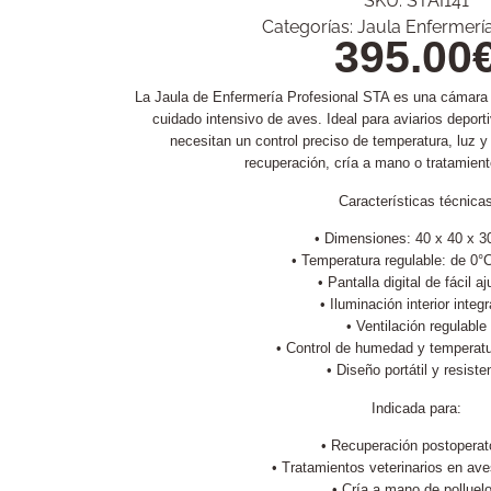
SKU:
STAI141
Categorías:
Jaula Enfermerí
395.00
La Jaula de Enfermería Profesional STA es una cámara de
cuidado intensivo de aves. Ideal para aviarios deport
necesitan un control preciso de temperatura, luz y
recuperación, cría a mano o tratamient
Características técnica
• Dimensiones: 40 x 40 x 3
• Temperatura regulable: de 0°
• Pantalla digital de fácil aj
• Iluminación interior integ
• Ventilación regulable
• Control de humedad y temperatu
• Diseño portátil y resiste
Indicada para:
• Recuperación postoperat
• Tratamientos veterinarios en av
• Cría a mano de polluel