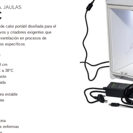
a
,
JAULAS
€
 calor portátil diseñada para el
ivos y criadores exigentes que
 ventilación en procesos de
os específicos.
s
0 cm
C a 38°C
uste
rada
ra estable
nte
oria
es enfermas
os