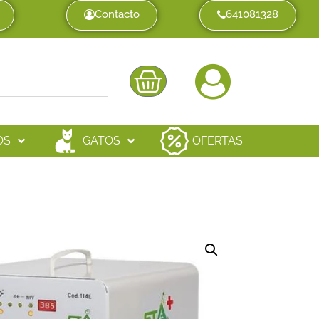
Contacto
641081328
OS
GATOS
OFERTAS