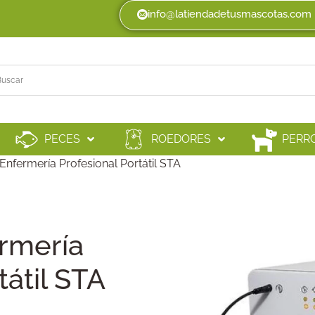
info@latiendadetusmascotas.com
PECES
ROEDORES
PERR
Enfermería Profesional Portátil STA
ermería
tátil STA