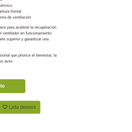
térmico
rtura frontal
ema de ventilación
ve para acelerar la recuperación
l ventilador en funcionamiento
rte superior y garantizar una
onal que priorice el bienestar, la
us aves.
ito
Lista deseos