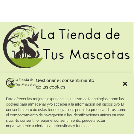
Contacto:
Gestionar el consentimiento
de las cookies
Dirección:
Calle Pepe Jiménez 19, Rute, 14950 Códoba. España
Para ofrecer las mejores experiencias, utilizamos tecnologías como las
Teléfono:
cookies para almacenar y/o acceder a la información del dispositivo. El
consentimiento de estas tecnologías nos permitirá procesar datos como
+34
641081328
el comportamiento de navegación o las identificaciones únicas en este
Email:
sitio. No consentir o retirar el consentimiento, puede afectar
info@
latiendadetusmascotas.com
negativamente a ciertas características y funciones.