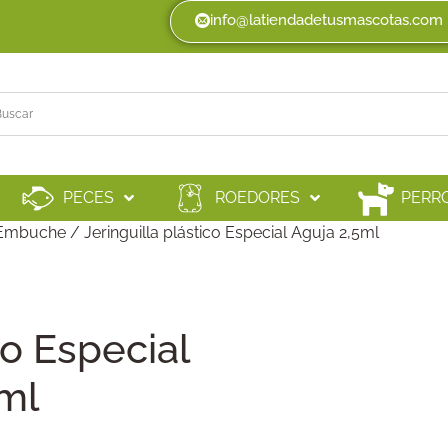
info@latiendadetusmascotas.com
PECES
ROEDORES
PERR
e Embuche
/ Jeringuilla plástico Especial Aguja 2,5ml
co Especial
ml