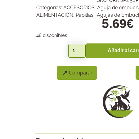
SKU:
ORNIJP2.5SP
Categorías:
ACCESORIOS
,
Aguja de embucha
ALIMENTACIÓN
,
Papillas · Agujas de Embuc
5.69
€
48 disponibles
Añadir al carr
Comparar