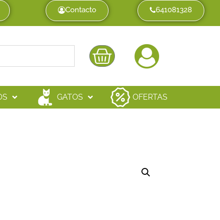
Contacto
641081328
OS
GATOS
OFERTAS