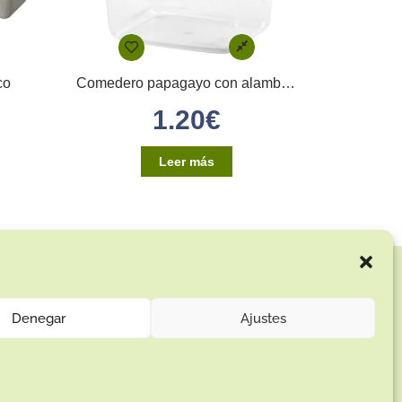
co
Comedero papagayo con alambres en hierro
1.20
€
Leer más
Enlaces de interés:
Aviso Legal
Denegar
Ajustes
Términos y condiciones
Política de privacidad
Política de devoluciones