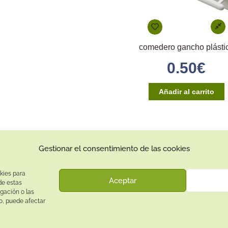
comedero gancho plásti
0.50
€
Añadir al carrito
Gestionar el consentimiento de las cookies
Contacto:
Dirección:
kies para
Aceptar
Calle Pepe Jiménez 19, Rute, 14950 Códoba. España
de estas
gación o las
Teléfono:
to, puede afectar
+34
641081328
Email: