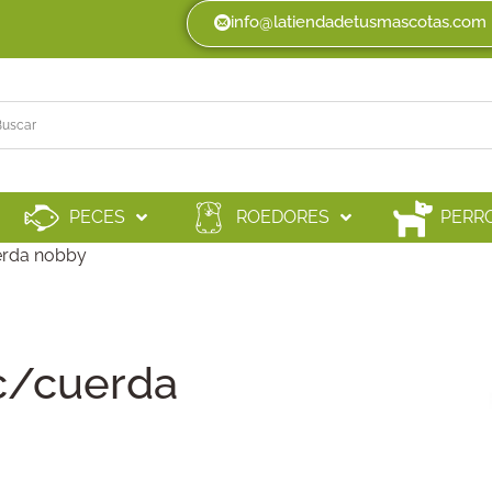
info@latiendadetusmascotas.com
PECES
ROEDORES
PERR
erda nobby
c/cuerda