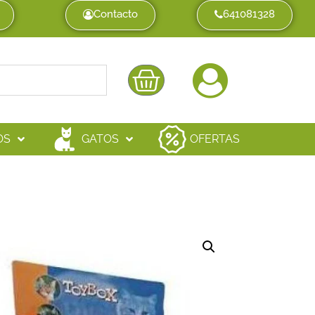
Contacto
641081328
OS
GATOS
OFERTAS