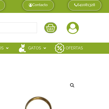
Contacto
641081328
OS
GATOS
OFERTAS