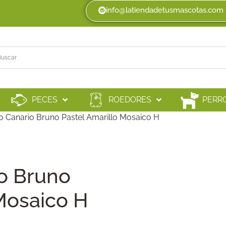
info@latiendadetusmascotas.com
PECES
ROEDORES
PERR
o Canario Bruno Pastel Amarillo Mosaico H
io Bruno
Mosaico H