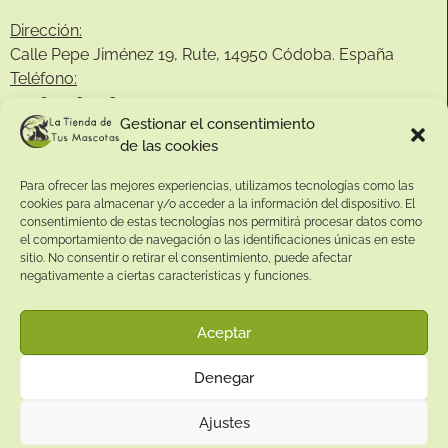
Dirección:
Calle Pepe Jiménez 19, Rute, 14950 Códoba. España
Teléfono:
+34
641081328
Gestionar el consentimiento
Email:
de las cookies
info@
latiendadetusmascotas.com
Para ofrecer las mejores experiencias, utilizamos tecnologías como las
Enlaces de interés:
cookies para almacenar y/o acceder a la información del dispositivo. El
consentimiento de estas tecnologías nos permitirá procesar datos como
Aviso Legal
el comportamiento de navegación o las identificaciones únicas en este
Términos y condiciones
sitio. No consentir o retirar el consentimiento, puede afectar
negativamente a ciertas características y funciones.
Política de privacidad
Política de devoluciones
Aceptar
Política de cookies
Denegar
Ajustes