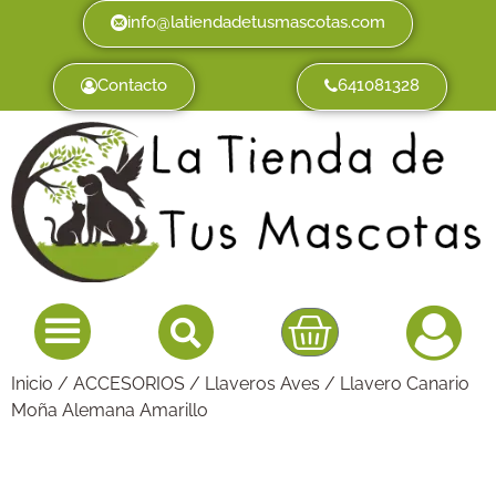
info@latiendadetusmascotas.com
Contacto
641081328
Inicio
/
ACCESORIOS
/
Llaveros Aves
/ Llavero Canario
Moña Alemana Amarillo