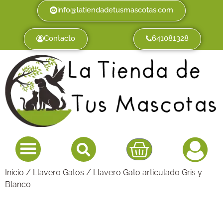
info@latiendadetusmascotas.com
Contacto
641081328
Inicio
/
Llavero Gatos
/ Llavero Gato articulado Gris y
Blanco