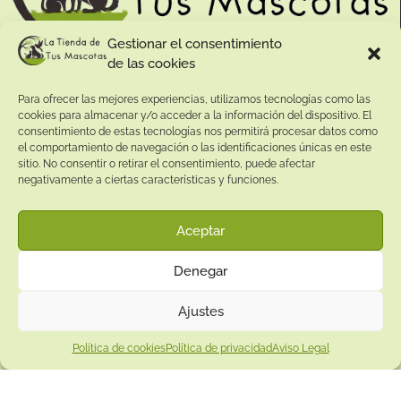
Gestionar el consentimiento
de las cookies
Contacto:
Para ofrecer las mejores experiencias, utilizamos tecnologías como las
Dirección:
cookies para almacenar y/o acceder a la información del dispositivo. El
Calle Pepe Jiménez 19, Rute, 14950 Códoba. España
consentimiento de estas tecnologías nos permitirá procesar datos como
Teléfono:
el comportamiento de navegación o las identificaciones únicas en este
sitio. No consentir o retirar el consentimiento, puede afectar
+34
641081328
negativamente a ciertas características y funciones.
Email:
info@
latiendadetusmascotas.com
Aceptar
Enlaces de interés:
Denegar
Aviso Legal
Términos y condiciones
Ajustes
Política de privacidad
Política de cookies
Política de privacidad
Aviso Legal
Política de devoluciones
Política de cookies