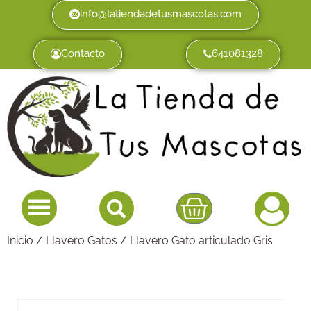
info@latiendadetusmascotas.com
Contacto
641081328
Inicio
/
Llavero Gatos
/ Llavero Gato articulado Gris