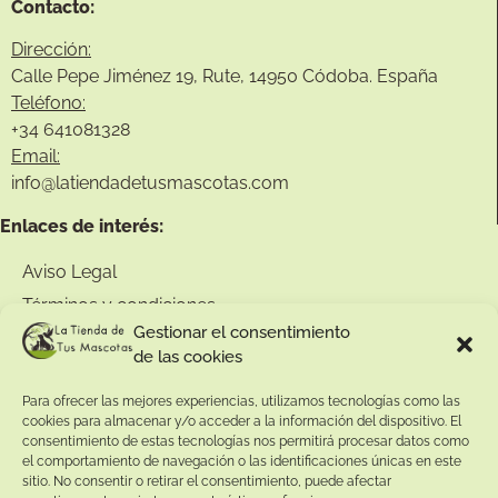
Contacto:
Dirección:
Calle Pepe Jiménez 19, Rute, 14950 Códoba. España
Teléfono:
+34
641081328
Email:
info@
latiendadetusmascotas.com
Enlaces de interés:
Aviso Legal
Términos y condiciones
Gestionar el consentimiento
Política de privacidad
de las cookies
Política de devoluciones
Para ofrecer las mejores experiencias, utilizamos tecnologías como las
Política de cookies
cookies para almacenar y/o acceder a la información del dispositivo. El
consentimiento de estas tecnologías nos permitirá procesar datos como
el comportamiento de navegación o las identificaciones únicas en este
sitio. No consentir o retirar el consentimiento, puede afectar