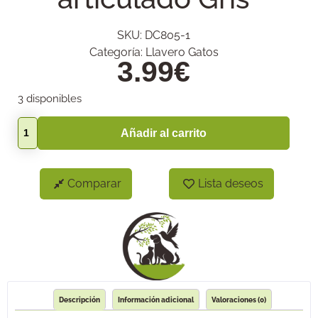
SKU:
DC805-1
Categoría:
Llavero Gatos
3.99
€
3 disponibles
Añadir al carrito
Comparar
Lista deseos
Descripción
Información adicional
Valoraciones (0)